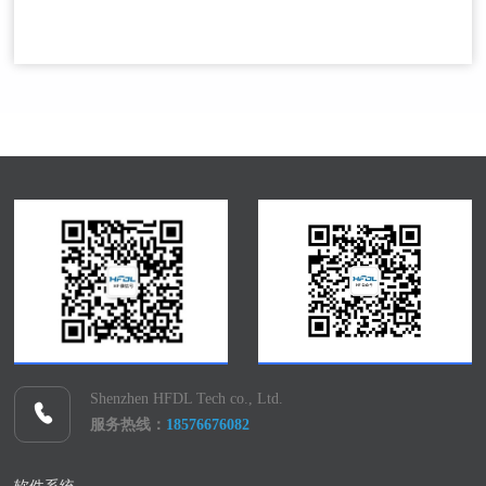
Shenzhen HFDL Tech co., Ltd.
服务热线：
18576676082