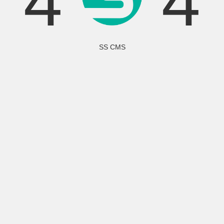
4
4
SS CMS