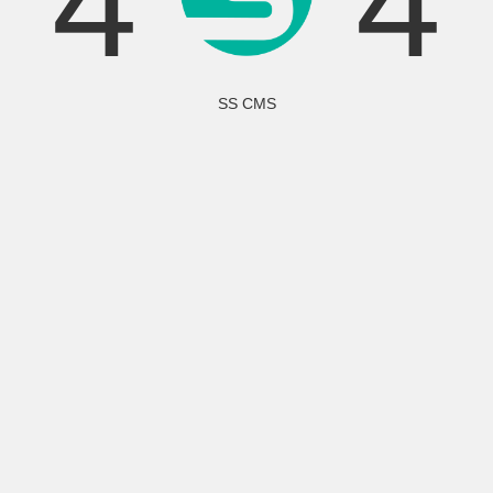
4
4
SS CMS