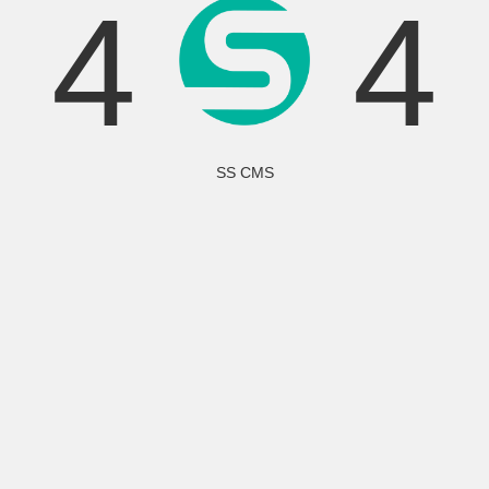
4
4
SS CMS