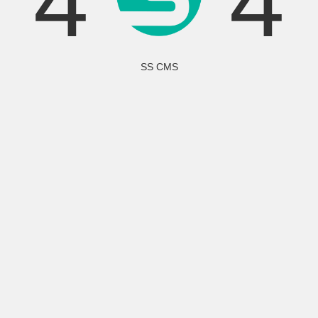
4
4
SS CMS