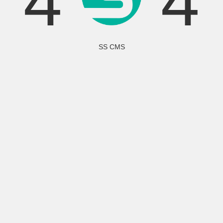
4
4
SS CMS