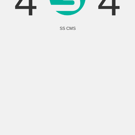
4
4
SS CMS