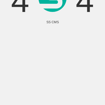
4
4
SS CMS