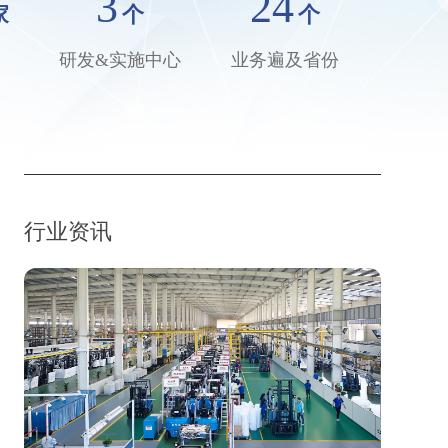
3
24
家
个
个
研发&实施中心
业务遍及省份
行业资讯