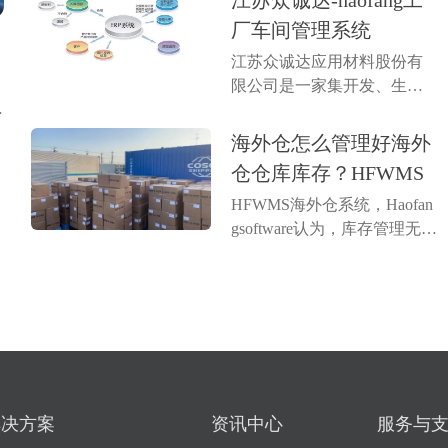
江苏众诚达-haofang工
生产计划编排，帮助企业实
厂车间管理系统
现智能化管理。系统能够追
江苏众诚达应用材料股份有
踪原材料库存、生产进度、
功
限公司是一家集开发、生产
设备状态及人...
现
与销售于一体的国家高新技
海
术企业。主营产品各个系列
海外仓怎么管理好海外
意
溅射靶材、蒸发材料、电子
仓仓库库存？HFWMS
浆料及粉体等新材料；产品
HFWMS海外仓系统，Haofan
主要广泛用于光伏太阳能、
gsoftware认为，库存管理无论
光学、半导体、智能显示、
是对于跨境电商卖家还是海
稀土永磁、电致变色...
外仓来说，都是非常重要的
一个环节，库存数量多了或
少了都是会有影响的。浩方
海外仓系统海外仓想要实现
精准管理库存数量，数字化
管理是必不可...
解决方案
资讯中心
服务与