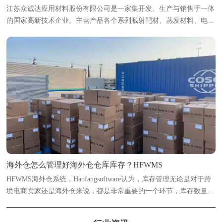
江苏众诚达应用材料股份有限公司是一家集开发、生产与销售于一体
的国家高新技术企业。主营产品各个系列溅射靶材、蒸发材料、电子
浆料及粉体等新材料；产品主要广泛用于光伏太阳能、光学、半导
体、智能显示、稀土永磁、电致变色...
海外仓怎么管理好海外仓仓库库存？HFWMS
HFWMS海外仓系统，Haofangsoftware认为，库存管理无论是对于跨
境电商卖家还是海外仓来说，都是非常重要的一个环节，库存数量多
了或少了都是会有影响的。浩方海外仓系统海外仓想要实现精准管理
库存数量，数字化管理是必不可...