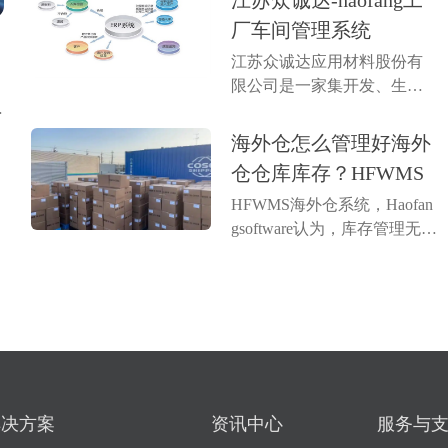
江苏众诚达-haofang工
生产计划编排，帮助企业实
厂车间管理系统
现智能化管理。系统能够追
江苏众诚达应用材料股份有
踪原材料库存、生产进度、
功
限公司是一家集开发、生产
设备状态及人...
现
与销售于一体的国家高新技
海
术企业。主营产品各个系列
海外仓怎么管理好海外
意
溅射靶材、蒸发材料、电子
仓仓库库存？HFWMS
浆料及粉体等新材料；产品
HFWMS海外仓系统，Haofan
主要广泛用于光伏太阳能、
gsoftware认为，库存管理无论
光学、半导体、智能显示、
是对于跨境电商卖家还是海
稀土永磁、电致变色...
外仓来说，都是非常重要的
一个环节，库存数量多了或
少了都是会有影响的。浩方
海外仓系统海外仓想要实现
精准管理库存数量，数字化
管理是必不可...
解决方案
资讯中心
服务与