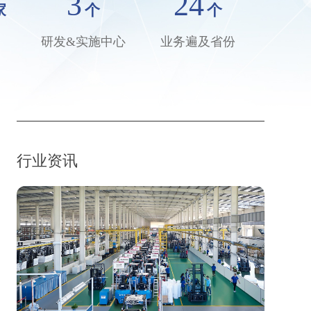
3
24
家
个
个
研发&实施中心
业务遍及省份
行业资讯