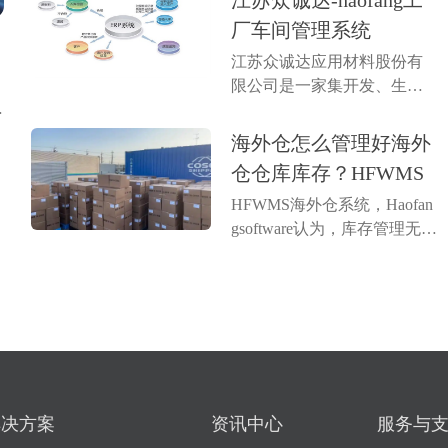
江苏众诚达-haofang工
生产计划编排，帮助企业实
厂车间管理系统
现智能化管理。系统能够追
江苏众诚达应用材料股份有
踪原材料库存、生产进度、
功
限公司是一家集开发、生产
设备状态及人...
现
与销售于一体的国家高新技
海
术企业。主营产品各个系列
海外仓怎么管理好海外
意
溅射靶材、蒸发材料、电子
仓仓库库存？HFWMS
浆料及粉体等新材料；产品
HFWMS海外仓系统，Haofan
主要广泛用于光伏太阳能、
gsoftware认为，库存管理无论
光学、半导体、智能显示、
是对于跨境电商卖家还是海
稀土永磁、电致变色...
外仓来说，都是非常重要的
一个环节，库存数量多了或
少了都是会有影响的。浩方
海外仓系统海外仓想要实现
精准管理库存数量，数字化
管理是必不可...
解决方案
资讯中心
服务与