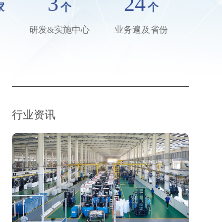
3
24
家
个
个
研发&实施中心
业务遍及省份
行业资讯