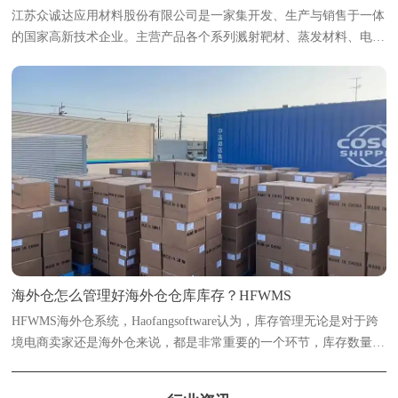
江苏众诚达应用材料股份有限公司是一家集开发、生产与销售于一体
的国家高新技术企业。主营产品各个系列溅射靶材、蒸发材料、电子
浆料及粉体等新材料；产品主要广泛用于光伏太阳能、光学、半导
体、智能显示、稀土永磁、电致变色...
海外仓怎么管理好海外仓仓库库存？HFWMS
HFWMS海外仓系统，Haofangsoftware认为，库存管理无论是对于跨
境电商卖家还是海外仓来说，都是非常重要的一个环节，库存数量多
了或少了都是会有影响的。浩方海外仓系统海外仓想要实现精准管理
库存数量，数字化管理是必不可...