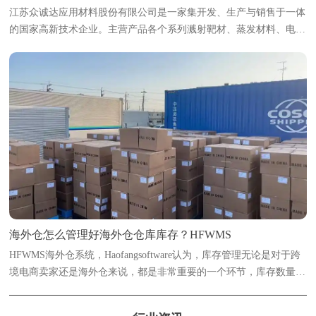
江苏众诚达应用材料股份有限公司是一家集开发、生产与销售于一体
的国家高新技术企业。主营产品各个系列溅射靶材、蒸发材料、电子
浆料及粉体等新材料；产品主要广泛用于光伏太阳能、光学、半导
体、智能显示、稀土永磁、电致变色...
海外仓怎么管理好海外仓仓库库存？HFWMS
HFWMS海外仓系统，Haofangsoftware认为，库存管理无论是对于跨
境电商卖家还是海外仓来说，都是非常重要的一个环节，库存数量多
了或少了都是会有影响的。浩方海外仓系统海外仓想要实现精准管理
库存数量，数字化管理是必不可...