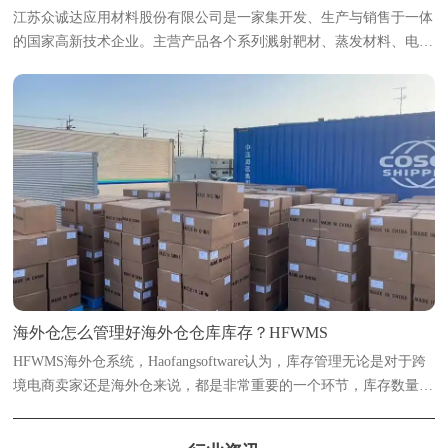
江苏众诚达应用材料股份有限公司是一家集开发、生产与销售于一体
的国家高新技术企业。主营产品各个系列溅射靶材、蒸发材料、电子
浆料及粉体等新材料；产品主要广泛用于光伏太阳能、光学、半导
体、智能显示、稀土永磁、电致变色...
海外仓怎么管理好海外仓仓库库存？HFWMS
HFWMS海外仓系统，Haofangsoftware认为，库存管理无论是对于跨
境电商卖家还是海外仓来说，都是非常重要的一个环节，库存数量多
了或少了都是会有影响的。浩方海外仓系统海外仓想要实现精准管理
库存数量，数字化管理是必不可...