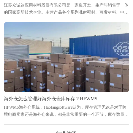
江苏众诚达应用材料股份有限公司是一家集开发、生产与销售于一体
的国家高新技术企业。主营产品各个系列溅射靶材、蒸发材料、电子
浆料及粉体等新材料；产品主要广泛用于光伏太阳能、光学、半导
体、智能显示、稀土永磁、电致变色...
海外仓怎么管理好海外仓仓库库存？HFWMS
HFWMS海外仓系统，Haofangsoftware认为，库存管理无论是对于跨
境电商卖家还是海外仓来说，都是非常重要的一个环节，库存数量多
了或少了都是会有影响的。浩方海外仓系统海外仓想要实现精准管理
库存数量，数字化管理是必不可...